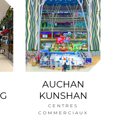
AUCHAN
A
G
KUNSHAN
N
SUN
CENTRES
COMMERCIAUX
CO