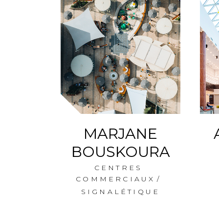
ERG
MARJANE
BOUSKOURA
G
S
CENTRES
AUX
COMMERCIAUX
QUE
SIGNALÉTIQUE