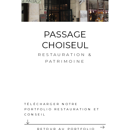
E-
PASSAGE
3
CHOISEUL
RESTAURATION &
PATRIMOINE
TÉLÉCHARGER NOTRE
PORTFOLIO RESTAURATION ET
CONSEIL
RETOUR AU PORTFOLIO